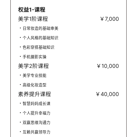
权益1-课程
美学1阶课程
￥7,000
关于
日常妆造的基础审美
个人风格的基础知识
找到
色彩穿搭基础知识
加入
手机摄影实操
美学2阶课程
￥10,000
事业
美学专业技能
高级化妆造型
素养提升课程
￥40,000
智慧妈妈成长课
个人提升幸福力
双赢思维沟通力
互赖共赢领导力