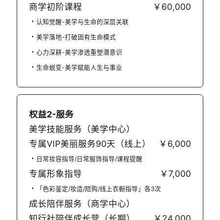
商学初阶课程
￥60,000
认知觉醒-美学与生命的深层关联
美学落地-打破固有生命模式
心力深耕-美学渗透重塑潜意识
生命蜕变-美学赋能人生与事业
权益2-服务
美学技能服务（美学中心）
专属VIP美丽服务90天（线上）
￥6,000
日常妆容指导/日常服饰指导/课程提醒
专属形象指导
￥7,000
「色彩鉴定/妆造/陪购/线上衣橱指导」各3次
成长陪伴服务（商学中心）
知行社陪伴成长营（长期）
￥24,000